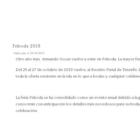
Feboda 2019
Publicada el 25/10/2019
Otro año más Armando Socas vuelve a estar en Feboda, La mayor feri
Del 25 al 27 de octubre de 2019 vuelve, al Recinto Ferial de Tenerife, l
toda la oferta existente en la isla en lo que a bodas y cualquier celebr
La feria Feboda se ha consolidado como un evento anual debido a la gr
conocerán con anticipación los detalles más novedosos para su boda. 
celebración.