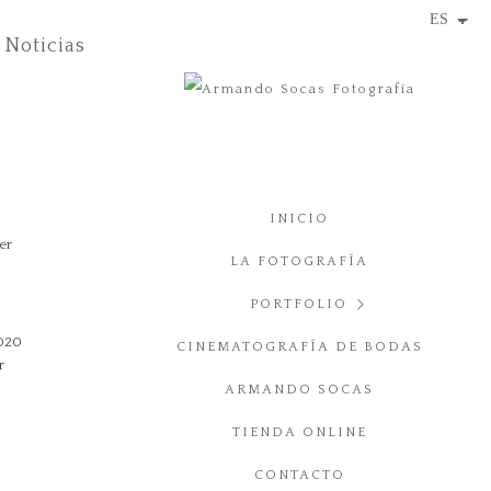
Noticias
INICIO
ver
LA FOTOGRAFÍA
PORTFOLIO
2020
CINEMATOGRAFÍA DE BODAS
BODA
r
ARMANDO SOCAS
PUBLICIDAD
TIENDA ONLINE
ARQUITECTURA
CONTACTO
JÓVENES