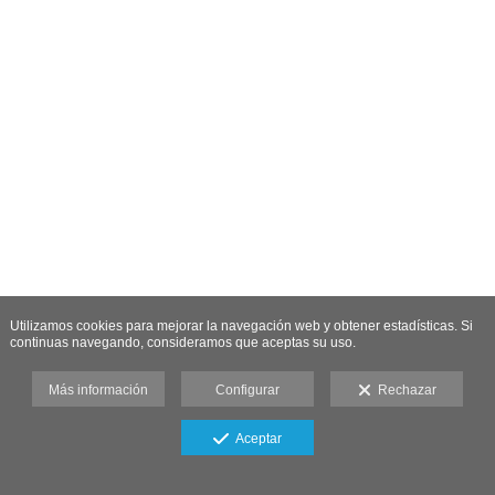
Utilizamos cookies para mejorar la navegación web y obtener estadísticas. Si
continuas navegando, consideramos que aceptas su uso.
Más información
Configurar
Rechazar
Aceptar