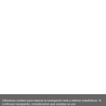
Utilizamos cookies para mejorar la navegación web y obtener estadísticas. Si
continuas navegando, consideramos que aceptas su uso.